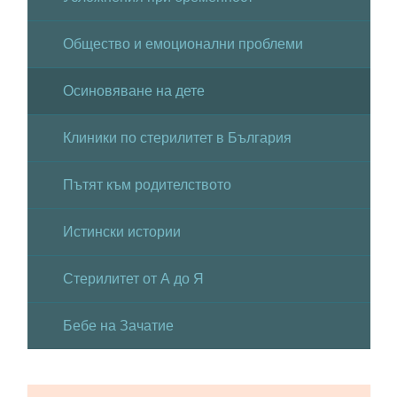
Общество и емоционални проблеми
Осиновяване на дете
Клиники по стерилитет в България
Пътят към родителството
Истински истории
Стерилитет от А до Я
Бебе на Зачатие