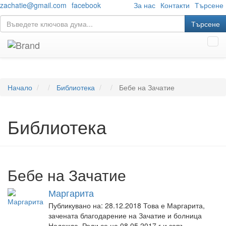
zachatie@gmail.com
facebook
За нас
Контакти
Търсене
Търсене
Tog
navi
Начало
Библиотека
Бебе на Зачатие
Библиотека
Бебе на Зачатие
Маргарита
Публикувано на: 28.12.2018
Това е Маргарита,
зачената благодарение на Зачатие и болница
Надежда. Роди се на 08.05.2017 г.и запъ...