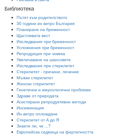
Библиотека
Пътят към родителството
30 години ин витро България
Планиране на бременност
Щастливата вест
Изследвания при бременност
Усложнения при бременност
Репродукция при човека
Увеличаване на шансовете
Изследвания при стерилитет
Стерилитет - причини, лечение
Мъжки стерилитет
Женски стерилитет
Генетични и имунологични проблеми
Здраве от природата
Асистирани репродуктивни методи
Инсеминация
Ин витро оплождане
Стерилитет от А до Я
Знаете ли, че ...?
Европейска седмица на фертилността