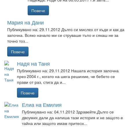
Повече
Мария на Дани
Публикувано на: 29.11.2012
Дълго си мислех от къде и как да
започна. Всяко начало ми се струваше тъпо и сякаш не за
точно тоз...
Повече
Надя на Таня
Публикувано на: 29.11.2012
Нашата история започна
през 2004 г., когато на шега решихме, че бебето се
прави от раз, стига да и...
Повече
Елиа на Емилия
Публикувано на: 04.11.2012
Здравейте,Дълго се
двоумих дали да напиша тази история и не защото е
тайна или защото имам притесн...